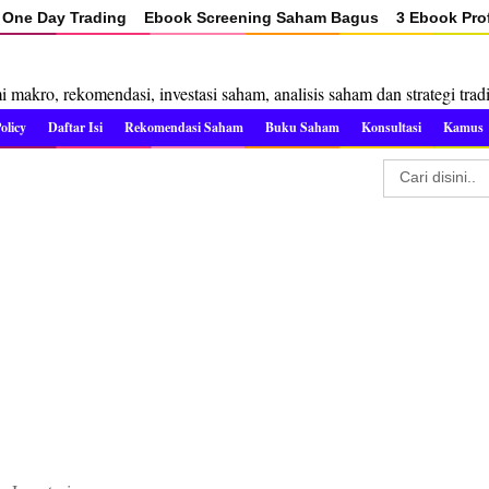
One Day Trading
Ebook Screening Saham Bagus
3 Ebook Prof
makro, rekomendasi, investasi saham, analisis saham dan strategi trad
olicy
Daftar Isi
Rekomendasi Saham
Buku Saham
Konsultasi
Kamus