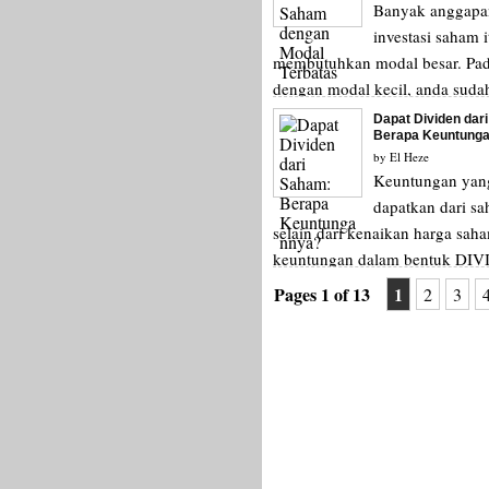
Banyak anggapa
investasi saham i
membutuhkan modal besar. Pad
dengan modal kecil, anda sudah
investasi saham. Tidak semua ..
Dapat Dividen dar
Berapa Keuntung
by
El Heze
Keuntungan yan
dapatkan dari s
selain dari kenaikan harga sah
keuntungan dalam bentuk DIV
Dividen merupakan keuntu...
Pages 1 of 13
1
2
3