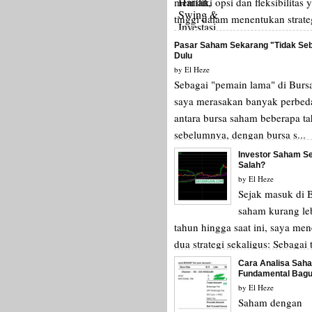
memiliki opsi dan fleksibilitas 
tinggi dalam menentukan strate
trading-nya. Dengan semakin 
Pasar Saham Sekarang "Tidak Se
edukasi tentang t...
Dulu
by
El Heze
Sebagai "pemain lama" di Burs
saya merasakan banyak perbed
antara bursa saham beberapa t
sebelumnya, dengan bursa s...
Investor Saham Se
Salah?
by
El Heze
Sejak masuk di 
saham kurang le
tahun hingga saat ini, saya me
dua strategi sekaligus: Sebagai 
saham dan investor ...
Cara Analisa Sah
Fundamental Bag
by
El Heze
Saham dengan