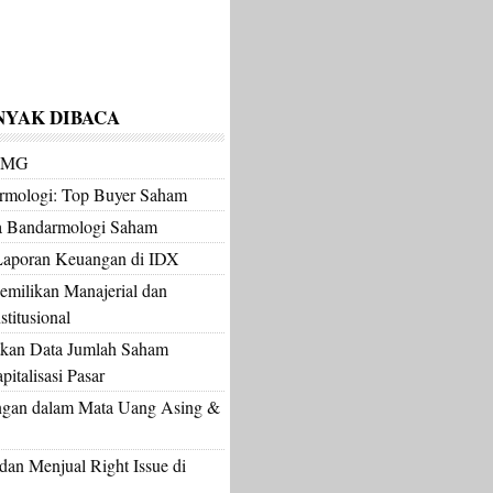
NYAK DIBACA
m MG
armologi: Top Buyer Saham
a Bandarmologi Saham
Laporan Keuangan di IDX
milikan Manajerial dan
titusional
kan Data Jumlah Saham
italisasi Pasar
gan dalam Mata Uang Asing &
an Menjual Right Issue di