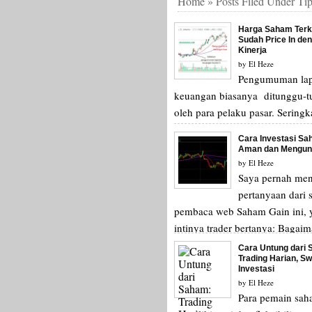
Home
»
Posts Filed Under Tip
Harga Saham Ter
Sudah Price In de
Kinerja
by
El Heze
Pengumuman la
keuangan biasanya ditunggu-
oleh para pelaku pasar. Seringka
banyak trader dan investor yan
Cara Investasi S
membeli saham...
Aman dan Mengun
by
El Heze
Saya pernah me
pertanyaan dari s
pembaca web Saham Gain ini, 
intinya trader bertanya: Bagaim
investasi saham yan...
Cara Untung dari
Trading Harian, Sw
Investasi
by
El Heze
Para pemain sa