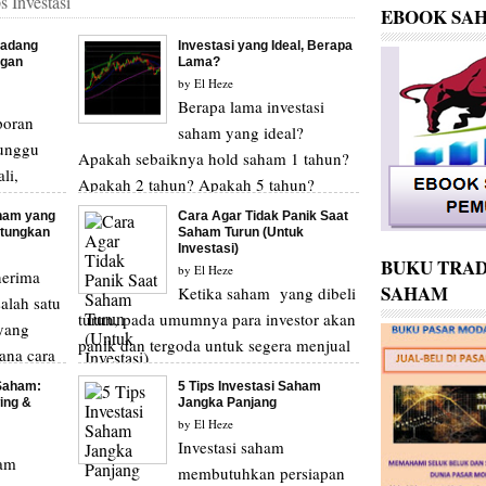
s Investasi
EBOOK SA
kadang
Investasi yang Ideal, Berapa
ngan
Lama?
by
El Heze
Berapa lama investasi
poran
saham yang ideal?
tunggu
Apakah sebaiknya hold saham 1 tahun?
li,
Apakah 2 tahun? Apakah 5 tahun?
g baru
Apakah cukup investasi saham de...
aham yang
Cara Agar Tidak Panik Saat
tungkan
Saham Turun (Untuk
Investasi)
BUKU TRAD
by
El Heze
nerima
SAHAM
Ketika saham yang dibeli
alah satu
turun, pada umumnya para investor akan
yang
panik dan tergoda untuk segera menjual
ana cara
sahamnya. Hal ini biasanya sering te...
 Saham:
5 Tips Investasi Saham
ing &
Jangka Panjang
by
El Heze
Investasi saham
ham
membutuhkan persiapan