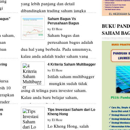
yang
yang lebih panjang dan detail
gi
dibandingkan trading saham jangka
banyak
pendek. Kalau trading saham, anda
bagus"
Saham Bagus Vs
Perusahaan Bagus
mela...
BUKU PAN
by
El Heze
SAHAM BAG
a saham,
Saham bagus dan
aan
perusahaan bagus adalah
ahun
dua hal yang berbeda. Pada umumnya,
kalau anda adalah trader saham yang
sedang mencari saham-saham y...
ring
4 Kriteria Saham Multibagger
by
El Heze
Istilah saham multibagger
Bursa
mungkin sudah tidak
bih 10
asing di telinga para investor saham.
nerapkan
Kalau anda baru belajar saham,
trader
membaca analisa laporan ...
am
Tips Investasi Saham dari Lo
us
Kheng Hong
by
El Heze
Lo Kheng Hong, salah