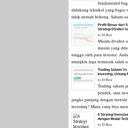
fundamental bag
didukung teknikal yang bagu
tidak pernah bohong. Saham-s
seperti ini memiliki potensi nai
Profit Besar dari 
Strategi Dividen 
by
El Heze
Musim dividen a
musim yang dit
tunggu oleh para investor. And
mungkin juga termasuk salah s
investor yang menunggu musim 
Trading Saham Vs 
Investing, Untung
by
El Heze
Trading saham j
pendek, atau inve
jangka panjang dengan metode
investing? Mana yang bisa me
profit lebih besar? Mana...
6 Strategi Investa
dengan Modal Ter
by
El Heze