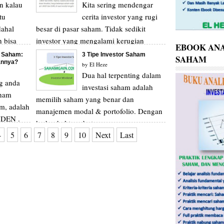
n kalau
Kita sering mendengar
tu
cerita investor yang rugi
ahal
besar di pasar saham. Tidak sedikit
 bisa
investor yang mengalami kerugian
EBOOK ANA
.
puluhan hingga ratusan ...
i Saham:
3 Tipe Investor Saham
SAHAM
annya?
by
El Heze
Dua hal terpenting dalam
g anda
investasi saham adalah
aham
memilih saham yang benar dan
am, adalah
manajemen modal & portofolio. Dengan
IDEN .
kedua hal tersebut, an...
4
5
6
7
8
9
10
Next
Last