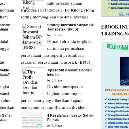
us,
satu investor saham
s memang
legendaris di Indonesia. Lo Kheng Hong
aham
sering membagikan tips-tips investasi
k dalam...
untuk para investor sa...
EBOOK INT
Saham:
Strategi Investasi Saham BP
Saham
Jamsostek (BPJS)
TRADING 
by
El Heze
dalah
Pernahkah anda terpikir,
unggu-
darimana perusahaan-
a
perusahaan jasa seperti perusahaan
atu
asuransi, perusahaan jamsostek (BPJS)
divid...
bisa bertahan dalam ja...
Value
Tips Profit Dividen: Dividen
 Mana?
Interim
by
El Heze
angka
Dividen merupakan
stasi
bagian keuntungan
 value
perusahaan yang diberikan kepada
mberikan
pemegang saham. Biasanya dividen
dibagikan pada akhir tahun atau tutup ...
si Saham
4 Kesalahan Investor Saham
batas
Pemula
by
El Heze