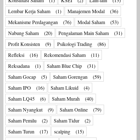
Konsultasi Saham
(1)
KSEI
(2)
Lain-lain
(13)
Lembar Kerja Saham
(1)
Manajemen Modal
(36)
Mekanisme Perdagangan
(76)
Modal Saham
(53)
Nabung Saham
(20)
Pengalaman Main Saham
(31)
Profit Konsisten
(9)
Psikologi Trading
(86)
Refleksi
(16)
Rekomendasi Saham
(11)
Reksadana
(1)
Saham Blue Chip
(31)
Saham Gocap
(5)
Saham Gorengan
(59)
Saham IPO
(16)
Saham Likuid
(4)
Saham LQ45
(6)
Saham Murah
(40)
Saham Nyangkut
(9)
Saham Online
(79)
Saham Pemilu
(2)
Saham Tidur
(2)
Saham Turun
(17)
scalping
(15)