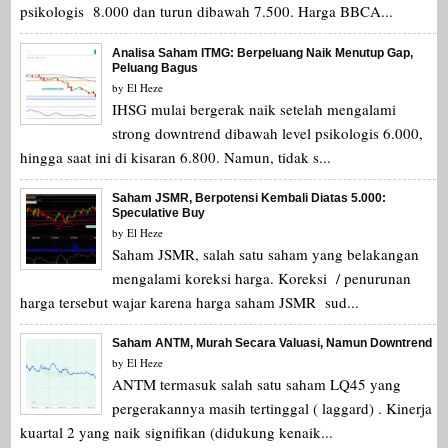
psikologis 8.000 dan turun dibawah 7.500. Harga BBCA...
Analisa Saham ITMG: Berpeluang Naik Menutup Gap,
Peluang Bagus
by
El Heze
IHSG mulai bergerak naik setelah mengalami
strong downtrend dibawah level psikologis 6.000,
hingga saat ini di kisaran 6.800. Namun, tidak s...
Saham JSMR, Berpotensi Kembali Diatas 5.000:
Speculative Buy
by
El Heze
Saham JSMR, salah satu saham yang belakangan
mengalami koreksi harga. Koreksi / penurunan
harga tersebut wajar karena harga saham JSMR sud...
Saham ANTM, Murah Secara Valuasi, Namun Downtrend
by
El Heze
ANTM termasuk salah satu saham LQ45 yang
pergerakannya masih tertinggal ( laggard) . Kinerja
kuartal 2 yang naik signifikan (didukung kenaik...