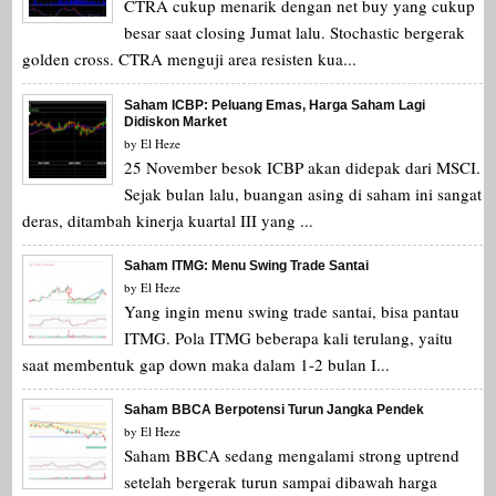
CTRA cukup menarik dengan net buy yang cukup
besar saat closing Jumat lalu. Stochastic bergerak
golden cross. CTRA menguji area resisten kua...
Saham ICBP: Peluang Emas, Harga Saham Lagi
Didiskon Market
by
El Heze
25 November besok ICBP akan didepak dari MSCI.
Sejak bulan lalu, buangan asing di saham ini sangat
deras, ditambah kinerja kuartal III yang ...
Saham ITMG: Menu Swing Trade Santai
by
El Heze
Yang ingin menu swing trade santai, bisa pantau
ITMG. Pola ITMG beberapa kali terulang, yaitu
saat membentuk gap down maka dalam 1-2 bulan I...
Saham BBCA Berpotensi Turun Jangka Pendek
by
El Heze
Saham BBCA sedang mengalami strong uptrend
setelah bergerak turun sampai dibawah harga