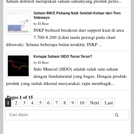
Saham defensif merupakan saham-sahamyang produk perus...
Saham INKP, Peluang Naik Setelah Keluar dari Tren
Sideways
by
El Heze
INKP berhasil breakout dari support kuat di area
7.700-8.200 (Lihat tanda persegi pada chart
dibawah). Selama beberapa bulan terakhir, INKP ...
Kenapa Saham SIDO Turun Terus?
by
El Heze
Sido Muncul (SIDO) adalah salah satu saham
dengan fundamental yang bagus. Dengan produk-
produk yang sudah dikenal masyarakat, rajin membagik...
Pages 1 of 15
1
2
3
4
5
6
7
8
9
10
Next
Last