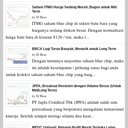
Saham ITMG Harga Sedang Murah, Bagus untuk Mid
Term
by
El Heze
ITMG saham blue chip di sektor batu bara yang
harganya sedang diskon besar. Dengan normalisasi
harga batu bara di kisaran $120 / ton, maka l...
BBCA Lagi Turun Banyak, Menarik untuk Long Term
by
El Heze
Dengan turunnya mayoritas saham blue chip, maka
ini adalah kesempatan / peluang emas bagi anda
untuk koleksi saham-saham blue chip yang harg...
JPFA, Breakout Resisten dengan Volume Besar (Untuk
Mid/Long Term)
by
El Heze
PT Japfa Comfeed Tbk (JPFA) adalah salah satu
perusahaan yang berpotensi mengalami turnaround
kinerja. Setelah sempat merugi selama dua kuar...
MEDC Uptrend, Peluang Profit Masih Terbuka Lebar