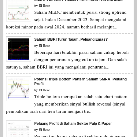
by
El Heze
Saham MEDC membentuk posisi strong uptrend
sejak bulan Desember 2023. Sempat mengalami
koreksi minor pada awal 2024, namun berhasil melanjut...
Saham BBRI Turun Tajam, Peluang Emas?
by
El Heze
Beberapa hari terakhir, pasar saham cukup heboh
dengan penurunan yang cukup tajam. Dan salah
satunya, saham BBRI ini yang mengalami penuruna...
Potensi Triple Bottom Pattern Saham SMRA: Peluang
Profit
by
El Heze
Triple bottom merupakan salah satu chart pattern
yang memberikan sinyal bullish reversal (sinyal
pembalikan arah dari tren turun menjadi tre...
Peluang Profit di Saham Sektor Pulp & Paper
by
El Heze
Pergerakan harga saham di sektor pulp & paper