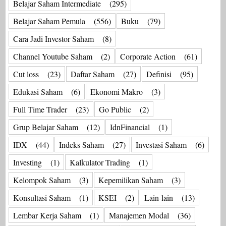
Belajar Saham Intermediate
(295)
Belajar Saham Pemula
(556)
Buku
(79)
Cara Jadi Investor Saham
(8)
Channel Youtube Saham
(2)
Corporate Action
(61)
Cut loss
(23)
Daftar Saham
(27)
Definisi
(95)
Edukasi Saham
(6)
Ekonomi Makro
(3)
Full Time Trader
(23)
Go Public
(2)
Grup Belajar Saham
(12)
IdnFinancial
(1)
IDX
(44)
Indeks Saham
(27)
Investasi Saham
(6)
Investing
(1)
Kalkulator Trading
(1)
Kelompok Saham
(3)
Kepemilikan Saham
(3)
Konsultasi Saham
(1)
KSEI
(2)
Lain-lain
(13)
Lembar Kerja Saham
(1)
Manajemen Modal
(36)