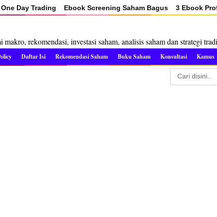
One Day Trading
Ebook Screening Saham Bagus
3 Ebook Prof
makro, rekomendasi, investasi saham, analisis saham dan strategi trad
olicy
Daftar Isi
Rekomendasi Saham
Buku Saham
Konsultasi
Kamus