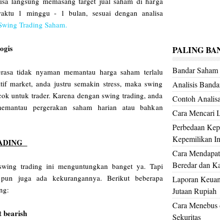
isa langsung memasang target jual saham di harga
waktu 1 minggu - 1 bulan, sesuai dengan analisa
i Swing Trading Saham.
ologis
PALING BA
Bandar Saha
erasa tidak nyaman memantau harga saham terlalu
atif market, anda justru semakin stress, maka swing
Analisis Band
ocok untuk trader. Karena dengan swing trading, anda
Contoh Analis
memantau pergerakan saham harian atau bahkan
Cara Mencari 
Perbedaan Kepe
Kepemilikan Ins
RADING
Cara Mendapat
Beredar dan Kap
swing trading ini menguntungkan banget ya. Tapi
g pun juga ada kekurangannya. Berikut beberapa
Laporan Keuan
ing:
Jutaan Rupiah
Cara Menebus d
t bearish
Sekuritas