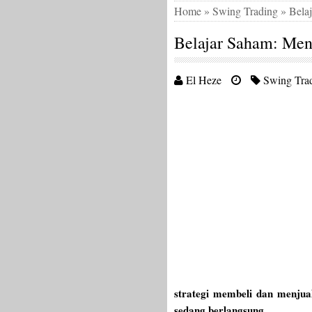
Home
»
Swing Trading
»
Bela
Belajar Saham: Men
El Heze
Swing Tra
strategi membeli dan menju
sedang berlangsung
.