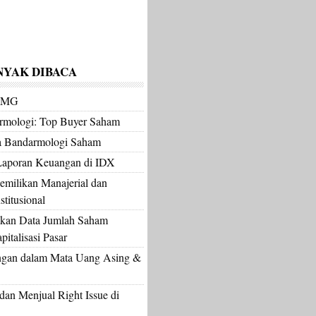
NYAK DIBACA
m MG
armologi: Top Buyer Saham
a Bandarmologi Saham
Laporan Keuangan di IDX
milikan Manajerial dan
titusional
kan Data Jumlah Saham
italisasi Pasar
gan dalam Mata Uang Asing &
an Menjual Right Issue di