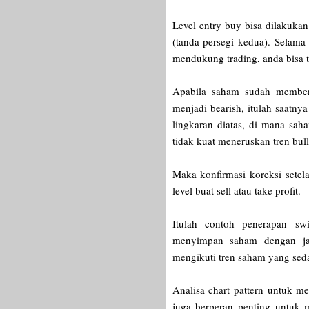
Level entry buy bisa dilakukan
(tanda persegi kedua). Selama
mendukung trading, anda bisa 
Apabila saham sudah membent
menjadi bearish, itulah saatn
lingkaran diatas, di mana s
tidak kuat meneruskan tren bul
Maka konfirmasi koreksi setel
level buat sell atau take profit.
Itulah contoh penerapan sw
menyimpan saham dengan ja
mengikuti tren saham yang sedan
Analisa chart pattern untuk mel
juga berperan penting untuk 