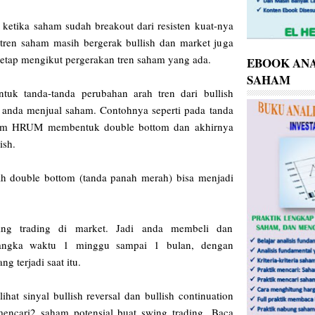
 ketika saham sudah breakout dari resisten kuat-nya
 tren saham masih bergerak bullish dan market juga
tetap mengikut pergerakan tren saham yang ada.
EBOOK ANA
SAHAM
uk tanda-tanda perubahan arah tren dari bullish
ya anda menjual saham. Contohnya seperti pada tanda
aham HRUM membentuk double bottom dan akhirnya
lish.
ah double bottom (tanda panah merah) bisa menjadi
ing trading di market. Jadi anda membeli dan
ngka waktu 1 minggu sampai 1 bulan, dengan
g terjadi saat itu.
ihat sinyal bullish reversal dan bullish continuation
mencari2 saham potensial buat swing trading.
Baca