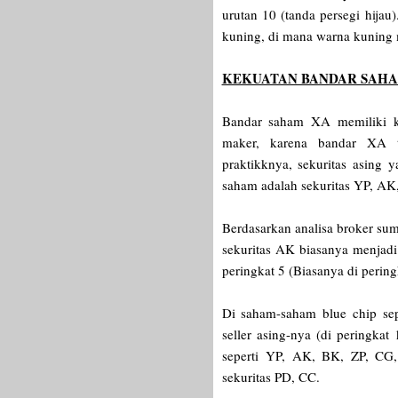
urutan 10 (tanda persegi hija
kuning, di mana warna kuning m
KEKUATAN BANDAR SAH
Bandar saham XA memiliki k
maker, karena bandar XA t
praktikknya, sekuritas asing 
saham adalah sekuritas YP, AK
Berdasarkan analisa broker su
sekuritas AK biasanya menjadi
peringkat 5 (Biasanya di perin
Di saham-saham blue chip se
seller asing-nya (di peringkat 
seperti
YP, AK, BK, ZP, CG, C
sekuritas PD, CC.