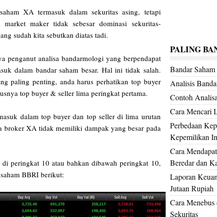
 saham XA termasuk dalam sekuritas asing, tetapi
 market maker tidak sebesar dominasi sekuritas-
yang sudah kita sebutkan diatas tadi.
PALING BA
ya penganut analisa bandarmologi yang berpendapat
Bandar Saha
asuk dalam bandar saham besar. Hal ini tidak salah.
ng paling penting, anda harus perhatikan top buyer
Analisis Band
susnya top buyer & seller lima peringkat pertama.
Contoh Analis
Cara Mencari 
masuk dalam top buyer dan top seller di lima urutan
Perbedaan Kepe
a broker XA tidak memiliki dampak yang besar pada
Kepemilikan Ins
.
Cara Mendapat
Beredar dan Kap
 di peringkat 10 atau bahkan dibawah peringkat 10,
 saham BBRI berikut:
Laporan Keuan
Jutaan Rupiah
Cara Menebus d
Sekuritas