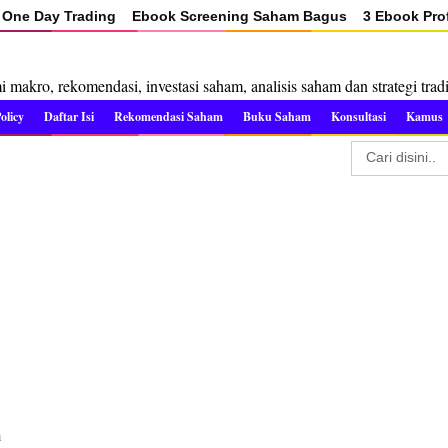
One Day Trading
Ebook Screening Saham Bagus
3 Ebook Prof
makro, rekomendasi, investasi saham, analisis saham dan strategi trad
olicy
Daftar Isi
Rekomendasi Saham
Buku Saham
Konsultasi
Kamus
m