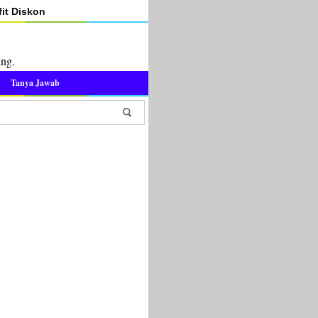
it Diskon
ing.
Tanya Jawab