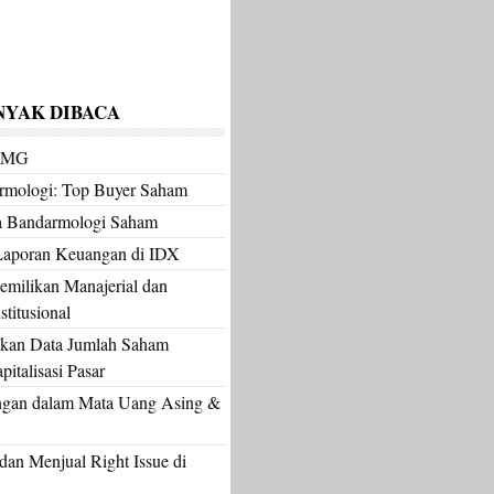
NYAK DIBACA
m MG
armologi: Top Buyer Saham
a Bandarmologi Saham
Laporan Keuangan di IDX
milikan Manajerial dan
titusional
kan Data Jumlah Saham
italisasi Pasar
gan dalam Mata Uang Asing &
an Menjual Right Issue di