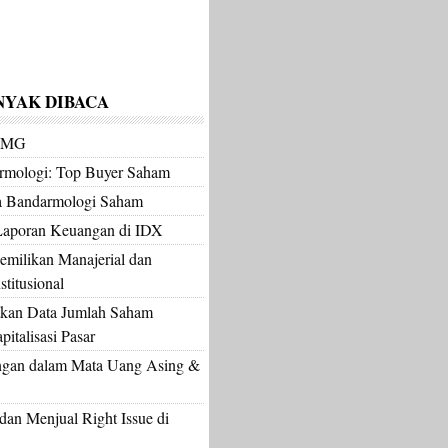
NYAK DIBACA
m MG
armologi: Top Buyer Saham
a Bandarmologi Saham
Laporan Keuangan di IDX
milikan Manajerial dan
titusional
kan Data Jumlah Saham
italisasi Pasar
gan dalam Mata Uang Asing &
an Menjual Right Issue di