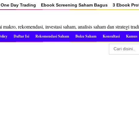
One Day Trading
Ebook Screening Saham Bagus
3 Ebook Prof
makro, rekomendasi, investasi saham, analisis saham dan strategi trad
olicy
Daftar Isi
Rekomendasi Saham
Buku Saham
Konsultasi
Kamus