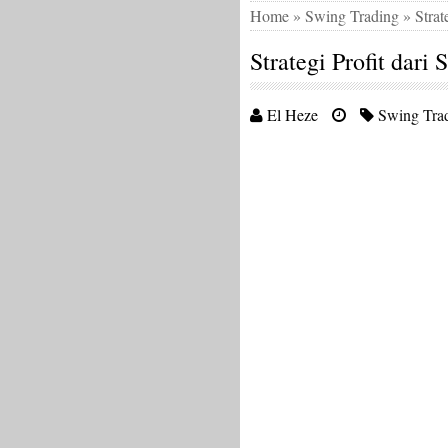
Home
»
Swing Trading
»
Strat
Strategi Profit dar
El Heze
Swing Tra