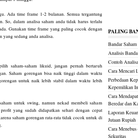
gu. Ada time frame 1-2 bulanan. Semua tergantung
n. So, dalam analisa saham anda tidak harus terlalu
ada. Gunakan time frame yang paling cocok dengan
PALING BA
am yang sedang anda analisa.
Bandar Saha
Analisis Band
Contoh Analis
pilih saham-saham likuid, jangan pernah bertaruh
Cara Mencari 
an. Saham gorengan bisa naik tinggi dalam waktu
Perbedaan Kepe
orengan untuk naik lebih stabil dalam waktu lebih
Kepemilikan Ins
Cara Mendapat
 saham untuk swing, namun nekad membeli saham
Beredar dan Kap
 profit yang sudah didapatkan sehari dengan cepat
Laporan Keuan
karena saham gorengan rata-rata tidak cocok untuk di
Jutaan Rupiah
g.
Cara Menebus d
Sekuritas