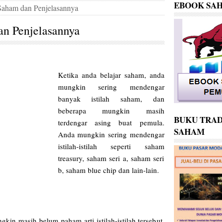
EBOOK SA
 Saham dan Penjelasannya
an Penjelasannya
Ketika anda belajar saham, anda
mungkin sering mendengar
banyak istilah saham, dan
beberapa mungkin masih
BUKU TRAD
terdengar asing buat pemula.
SAHAM
Anda mungkin sering mendengar
istilah-istilah seperti saham
treasury, saham seri a, saham seri
b, saham blue chip dan lain-lain.
in masih belum paham arti istilah-istilah tersebut.