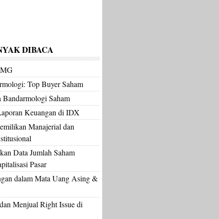
NYAK DIBACA
m MG
armologi: Top Buyer Saham
a Bandarmologi Saham
Laporan Keuangan di IDX
milikan Manajerial dan
titusional
kan Data Jumlah Saham
italisasi Pasar
gan dalam Mata Uang Asing &
an Menjual Right Issue di