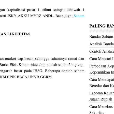
n kapitalisasi pasar 1 triliun sampai dibawah 1
 seperti JSKY AKKU MYRZ ANDI.. Baca juga:
Saham
PALING BA
AN LIKUIDITAS
Bandar Saha
Analisis Band
Contoh Analis
Cara Mencari 
n market cap besar, sehingga sahamnya ramai dan
 Bursa Efek. Saham blue chip adalah saham2 big cap.
Perbedaan Kepe
engaruh besar pada IHSG. Beberapa contoh saham
Kepemilikan Ins
TLKM CPIN BBCA UNVR GGRM.
Cara Mendapat
Beredar dan Kap
Laporan Keuan
Jutaan Rupiah
Cara Menebus d
Sekuritas