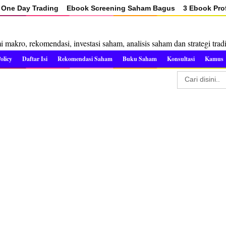
One Day Trading
Ebook Screening Saham Bagus
3 Ebook Prof
makro, rekomendasi, investasi saham, analisis saham dan strategi trad
olicy
Daftar Isi
Rekomendasi Saham
Buku Saham
Konsultasi
Kamus