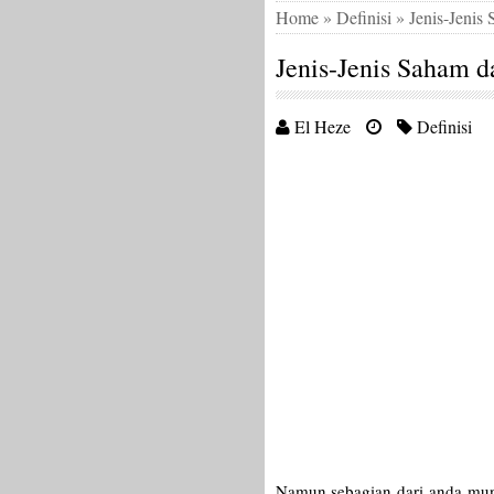
Home
»
Definisi
»
Jenis-Jenis
Jenis-Jenis Saham d
El Heze
Definisi
Namun sebagian dari anda mungk